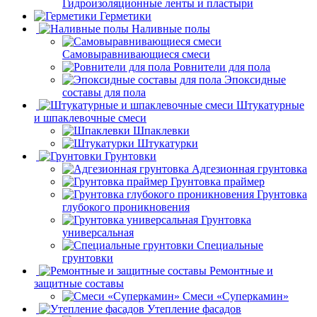
Гидроизоляционные ленты и пластыри
Герметики
Наливные полы
Самовыравнивающиеся смеси
Ровнители для пола
Эпоксидные
составы для пола
Штукатурные
и шпаклевочные смеси
Шпаклевки
Штукатурки
Грунтовки
Адгезионная грунтовка
Грунтовка праймер
Грунтовка
глубокого проникновения
Грунтовка
универсальная
Специальные
грунтовки
Ремонтные и
защитные составы
Смеси «Суперкамин»
Утепление фасадов