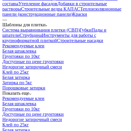
составы
Утепление фасадов
Добавки в строительные
растворы
Строительные ведра КАПАС
Теплоизоляционные
панели (конструкционные панели)
Краски
—
Шаблоны для плитки
Система выравнивания плитки (СВП)
Губки
Пады и
шпатели
Струбцина
Инструменты для работы с
крупноформатной плиткой
Строительные насадки
Рекомендуемые клеи
Белая шпаклевка
Грунтовки по 10кг
Доступные по цене грунтовки
Недорогие затирочный смеси
Клей по 25кг
Белая затирка
Затирка по 5кг
Порошковые затирки
Показать еще
Рекомендуемые клеи
Белая шпаклевка
Грунтовки по 10кг
Доступные по цене грунтовки
Недорогие затирочный смеси
Клей по 25кг
Белая затирка