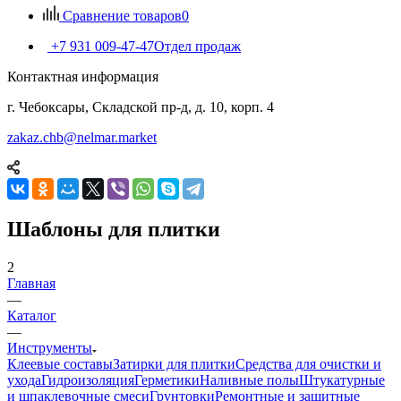
Сравнение товаров
0
+7 931 009-47-47
Отдел продаж
Контактная информация
г. Чебоксары, Складской пр-д, д. 10, корп. 4
zakaz.chb@nelmar.market
Шаблоны для плитки
2
Главная
—
Каталог
—
Инструменты
Клеевые составы
Затирки для плитки
Средства для очистки и
ухода
Гидроизоляция
Герметики
Наливные полы
Штукатурные
и шпаклевочные смеси
Грунтовки
Ремонтные и защитные